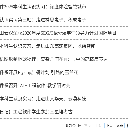
件2025本科生认识实习：深度体验智慧城市
5级认识实习第三站：走进神思电子、积成电子
田云汉荣获2026年度SEG/Chevron学生领导力计划国际项目
5级本科生认识实习：走进山东高速集团、地纬智能
机图形到地球物理：复杂几何在FDTD中的高精度表达
件系开展Flyship加餐计划-引路的玉兰花
件系召开“AI+工程软件”教学研讨会
5级本科生认识实习：走进山大华天、云鼎科技
日记】工程软件学生参加三星堆考古
共74条 1/4
首页
上页
下页
尾页