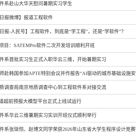
件系赴山大华天慰问暑期实习学生
日报微博】报道工程软件
日报-人民号】工程软件，到底是“学工程”，还是“学软件”？
hip项目：SATEMPro软件二次开发培训顺利开班
件系首批实习生正式入职华云三维，开始暑期实习
师赴韩国参加APTE特别会议并作报告“AI驱动的城市基础设施安
质调查局南京地质调查中心到工程软件系对接交流
隧道超前预报大模型平台正式上线试运行
件系华云三维暑期实习实训开班仪式顺利举行
件系张琰恺、赵博文同学荣获2026年山东省大学生程序设计竞赛